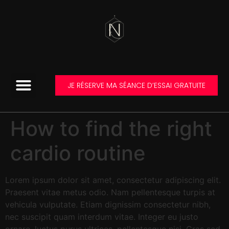
JE RÉSERVE MA SÉANCE D’ESSAI GRATUITE
How to find the right
cardio routine
Lorem ipsum dolor sit amet, consectetur adipiscing elit.
Praesent vitae metus odio. Nam pellentesque turpis at
vehicula vulputate. Etiam dignissim consectetur nibh,
nec suscipit quam interdum vitae. Integer eu justo