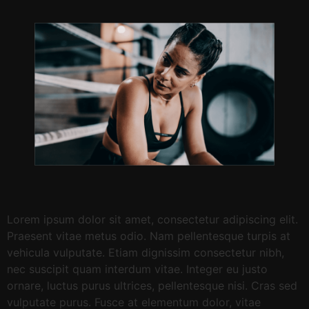
Lorem ipsum dolor sit amet, consectetur adipiscing elit.
Praesent vitae metus odio. Nam pellentesque turpis at
vehicula vulputate. Etiam dignissim consectetur nibh,
nec suscipit quam interdum vitae. Integer eu justo
ornare, luctus purus ultrices, pellentesque nisi. Cras sed
vulputate purus. Fusce at elementum dolor, vitae