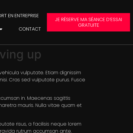
RT EN ENTREPRISE
JE RÉSERVE MA SÉANCE D’ESSAI
GRATUITE
CONTACT
iving up
vehicula vulputate. Etiam dignissim
nisi. Cras sed vulputate purus. Fusce
accumsan in. Maecenas sagittis
pharetra mauris. Nulla vitae quam et
tate risus, a facilisis neque lorem
 gravida rutrum accumsan ante.