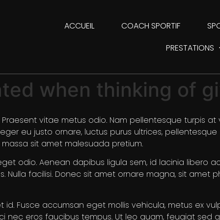
ACCUEIL
COACH SPORTIF
SPO
PRESTATIONS
ted when thinking of g
. Praesent vitae metus odio. Nam pellentesque turpis at 
ger eu justo ornare, luctus purus ultrices, pellentesque 
nt massa sit amet malesuada pretium.
 eget odio. Aenean dapibus ligula sem, id lacinia libero 
bus. Nulla facilisi. Donec sit amet ornare magna, sit amet 
id. Fusce accumsan eget mollis vehicula, metus ex vulpu
orci nec eros faucibus tempus. Ut leo quam, feugiat sed