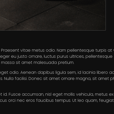
. Praesent vitae metus odio. Nam pellentesque turpis at 
ger eu justo ornare, luctus purus ultrices, pellentesque 
nt massa sit amet malesuada pretium.
 eget odio. Aenean dapibus ligula sem, id lacinia libero 
bus. Nulla facilisi. Donec sit amet ornare magna, sit amet 
d. Fusce accumsan, nisl eget mollis vehicula, metus ex v
honcus orci nec eros faucibus tempus. Ut leo quam, feugi