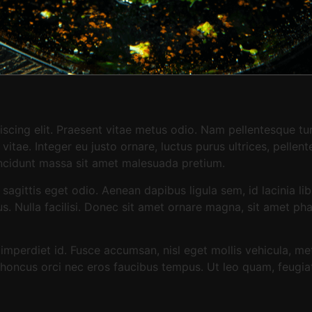
scing elit. Praesent vitae metus odio. Nam pellentesque tur
itae. Integer eu justo ornare, luctus purus ultrices, pellent
incidunt massa sit amet malesuada pretium.
 sagittis eget odio. Aenean dapibus ligula sem, id lacinia l
bus. Nulla facilisi. Donec sit amet ornare magna, sit amet ph
mperdiet id. Fusce accumsan, nisl eget mollis vehicula, metu
r rhoncus orci nec eros faucibus tempus. Ut leo quam, feugi