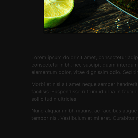
Lorem ipsum dolor sit amet, consectetur adipi
consectetur nibh, nec suscipit quam interdum v
elementum dolor, vitae dignissim odio. Sed t
Morbi et nisl sit amet neque semper hendrerit
facilisis. Suspendisse rutrum id urna in fauci
sollicitudin ultricies
Nunc aliquam nibh mauris, ac faucibus augue i
tempor nisl. Vestibulum et mi erat. Curabitu