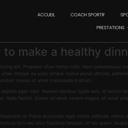
ACCUEIL
COACH SPORTIF
SPO
PRESTATIONS
w to make a healthy dinn
scing elit. Praesent vitae metus odio. Nam pellentesque tur
itae. Integer eu justo ornare, luctus purus ultrices, pellent
incidunt massa sit amet malesuada pretium.
 sagittis eget odio. Aenean dapibus ligula sem, id lacinia l
bus. Nulla facilisi. Donec sit amet ornare magna, sit amet ph
mperdiet id. Fusce accumsan eget mollis vehicula, metus ex 
r rhoncus orci nec eros faucibus tempus. Ut leo quam, feugi