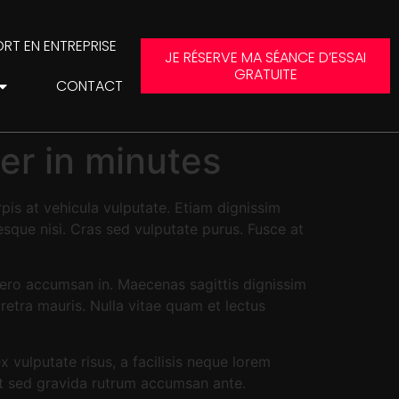
RT EN ENTREPRISE
JE RÉSERVE MA SÉANCE D’ESSAI
GRATUITE
CONTACT
er in minutes
pis at vehicula vulputate. Etiam dignissim
esque nisi. Cras sed vulputate purus. Fusce at
ibero accumsan in. Maecenas sagittis dignissim
aretra mauris. Nulla vitae quam et lectus
vulputate risus, a facilisis neque lorem
at sed gravida rutrum accumsan ante.